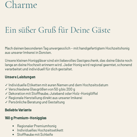
Charme
Ein süßer Gruß für Deine Gäste
Mach deinen besonderen Tag unvergesslich – mit handgefertigtem Hochzeitshonig
aus unserer Imkerei in Dorsten.
Unsere kleinen Honiggläser sind ein liebevolles Gastgeschenk, das deine Gäste noch
lange an deine Hochzeit erinnern wird. Jeder Honig wird regional geerntet, schonend
verarbeitet und individuell für dich gestaltet.
Unsere Leistungen
✓ Individuelle Etiketten mit euren Namen und dem Hochzeitsdatum
✓ Verschiedene Glasgrößen von 50 g bis 200 g
✓ Dekoration mit Stoffhaube, Juteband oder Holz-Honiglöffel
✓ Regionale Herstellung direkt aus unserer Imkerei
✓ Persönliche Beratung und Gestaltung
Beliebte Variante
160 g Premium-Honigglas
Regionaler Premiumhonig
Individuelles Hochzeitsetikett
Stoffhaube mit Schleife