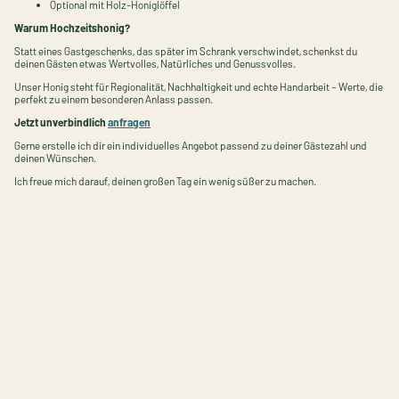
Optional mit Holz-Honiglöffel
Warum Hochzeitshonig?
Statt eines Gastgeschenks, das später im Schrank verschwindet, schenkst du
deinen Gästen etwas Wertvolles, Natürliches und Genussvolles.
Unser Honig steht für Regionalität, Nachhaltigkeit und echte Handarbeit – Werte, die
perfekt zu einem besonderen Anlass passen.
Jetzt unverbindlich
anfragen
Gerne erstelle ich dir ein individuelles Angebot passend zu deiner Gästezahl und
deinen Wünschen.
Ich freue mich darauf, deinen großen Tag ein wenig süßer zu machen.